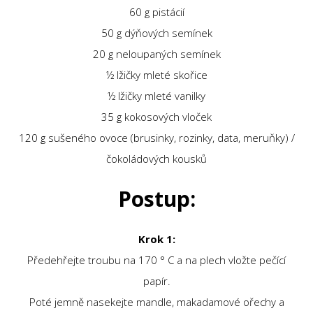
60 g pistácií
50 g dýňových semínek
20 g neloupaných semínek
½ lžičky mleté ​​skořice
½ lžičky mleté ​​vanilky
35 g kokosových vloček
120 g sušeného ovoce (brusinky, rozinky, data, meruňky) /
čokoládových kousků
Postup:
Krok 1:
Předehřejte troubu na 170 ° C a na plech vložte pečící
papír.
Poté jemně nasekejte mandle, makadamové ořechy a