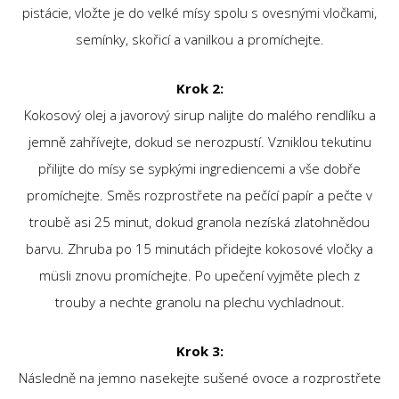
pistácie, vložte je do velké mísy spolu s ovesnými vločkami,
semínky, skořicí a vanilkou a promíchejte.
Krok 2:
Kokosový olej a javorový sirup nalijte do malého rendlíku a
jemně zahřívejte, dokud se nerozpustí. Vzniklou tekutinu
přilijte do mísy se sypkými ingrediencemi a vše dobře
promíchejte. Směs rozprostřete na pečící papír a pečte v
troubě asi 25 minut, dokud granola nezíská zlatohnědou
barvu. Zhruba po 15 minutách přidejte kokosové vločky a
müsli znovu promíchejte. Po upečení vyjměte plech z
trouby a nechte granolu na plechu vychladnout.
Krok 3:
Následně na jemno nasekejte sušené ovoce a rozprostřete