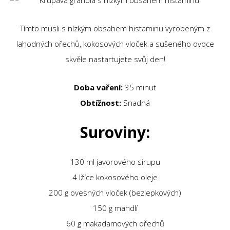
Tímto müsli s nízkým obsahem histaminu vyrobeným z
lahodných ořechů, kokosových vloček a sušeného ovoce
skvěle nastartujete svůj den!
Doba vaření:
35 minut
Obtížnost:
Snadná
Suroviny:
130 ml javorového sirupu
4 lžíce kokosového oleje
200 g ovesných vloček (bezlepkových)
150 g mandlí
60 g makadamových ořechů