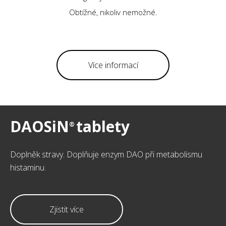
Obtížné, nikoliv nemožné.
Více informací
DAOSiN
tablety
®
Doplněk stravy. Doplňuje enzym DAO při metabolismu
histaminu.
Zjistit více