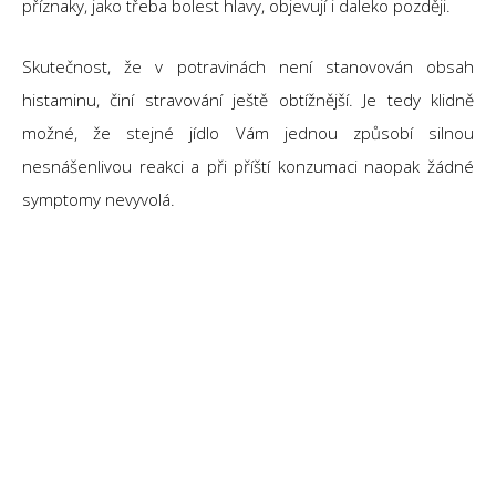
příznaky, jako třeba bolest hlavy, objevují i daleko ​​později.
Skutečnost, že v potravinách není stanovován obsah
histaminu, činí stravování ještě obtížnější. Je tedy klidně
možné, že stejné jídlo Vám jednou způsobí silnou
nesnášenlivou reakci a při příští konzumaci naopak žádné
symptomy nevyvolá.
Zažívací potíže