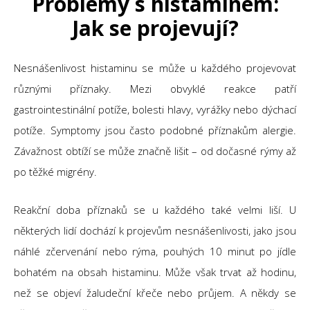
Problémy s histaminem:
Jak se projevují?
Nesnášenlivost histaminu se může u každého projevovat
různými příznaky. Mezi obvyklé reakce patří
gastrointestinální potíže, bolesti hlavy, vyrážky nebo dýchací
potíže. Symptomy jsou často podobné příznakům alergie.
Závažnost obtíží se může značně lišit – od dočasné rýmy až
po těžké migrény.
Reakční doba příznaků se u každého také velmi liší. U
některých lidí dochází k projevům nesnášenlivosti, jako jsou
náhlé zčervenání nebo rýma, pouhých 10 minut po jídle
bohatém na obsah histaminu. Může však trvat až hodinu,
než se objeví žaludeční křeče nebo průjem. A někdy se