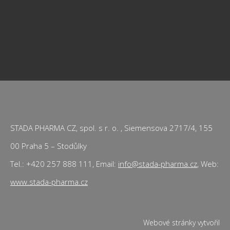
STADA PHARMA CZ, spol. s r. o. , Siemensova 2717/4, 155
00 Praha 5 – Stodůlky
Tel.: +420 257 888 111, Email:
info@stada-pharma.cz
, Web:
www.stada-pharma.cz
Webové stránky vytvořil