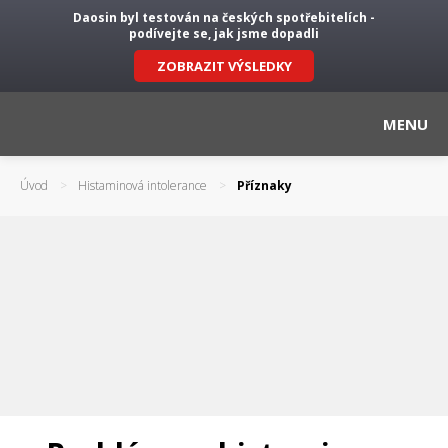
Daosin byl testován na českých spotřebitelích -
podívejte se, jak jsme dopadli
ZOBRAZIT VÝSLEDKY
MENU
Úvod
Histaminová intolerance
Příznaky