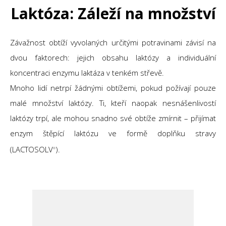
Laktóza: Záleží na množství
Závažnost obtíží vyvolaných určitými potravinami závisí na
dvou faktorech: jejich obsahu laktózy a individuální
koncentraci enzymu laktáza v tenkém střevě.
Mnoho lidí netrpí žádnými obtížemi, pokud požívají pouze
malé množství laktózy. Ti, kteří naopak nesnášenlivostí
laktózy trpí, ale mohou snadno své obtíže zmírnit – přijímat
enzym štěpící laktózu ve formě doplňku stravy
(LACTOSOLV
).
®