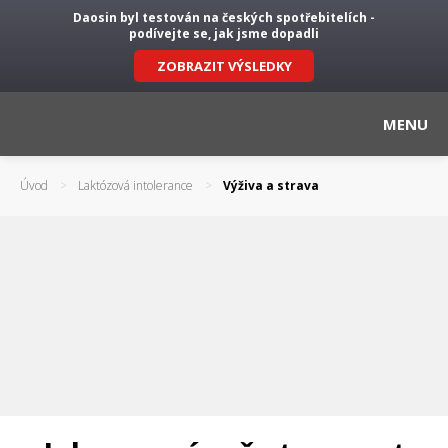
Daosin byl testován na českých spotřebitelích -
podívejte se, jak jsme dopadli
ZOBRAZIT VÝSLEDKY
MENU
Úvod
Laktózová intolerance
Výživa a strava