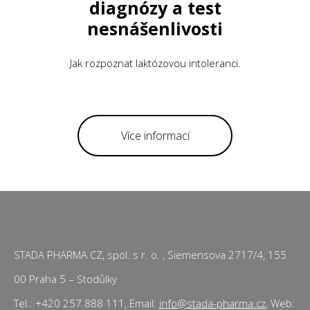
diagnózy a test
nesnášenlivosti
Jak rozpoznat laktózovou intoleranci.
Více informací
STADA PHARMA CZ, spol. s r. o. , Siemensova 2717/4, 155
00 Praha 5 – Stodůlky
Tel.: +420 257 888 111, Email:
info@stada-pharma.cz
, Web: