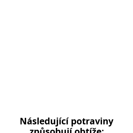
Následující potraviny
způsobují obtíže: