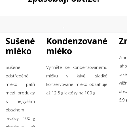
Sušené
Kondenzované
Z
mléko
mléko
Zm
lah
Sušené
Vyhněte se kondenzovanému
ta
odstředěné
mléku v kávě. sladké
vážn
mléko patří
konzervované mléko obsahuje
obs
mezi produkty
až 12,5 g laktózy na 100 g
6,9 
s nejvyšším
obsahem
laktózy: 100 g
obsahuje až