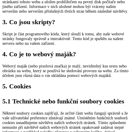
stránkami tohoto webu a uložen prohlížečem na pevný disk počítače nebo
jiného zařízení. Informace v nich uložené mohou být vráceny našim
serverům nebo serverům příslušných třetích stran během následné návštěvy.
3. Co jsou skripty?
Skript je část programového kódu, který slouží k tomu, aby naše webové
stránky fungovaly správně a interaktivně. Tento kód je spuštěn na našem
serveru nebo na vašem zařízení.
4. Co je to webový maják?
Webový maják (nebo pixelová značka) je malý, neviditelný kus textu nebo
obrázku na webu, který se používá ke sledování provozu na webu. Za tímto
účelem jsou různá data o vás ukládána pomocí webových majáků.
5. Cookies
5.1 Technické nebo funkční soubory cookies
Některé soubory cookies zajišťují, že určité části webu fungují správně a že
vaše uživatelské preference zůstávají známé. Umístěním funkčních souborů
cookies usnadňujeme návštěvu našich webových stránek. Tímto způsobem
nemusíte při návštěvě našich webových stránek opakovaně zadávat stejné