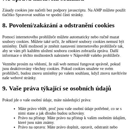
Zásady cookies jste načetli bez podpory javascriptu. Na AMP můžete použít
tlačítko Spravovat souhlas ve spodní části stránky.
8. Povolení/zakázání a odstranění cookies
Pomocí internetového prohlížeče můžete automaticky nebo ručně mazat
soubory cookies. Můžete také určit, že některé soubory cookies nemusí být
umístěny. Další možností je změnit nastavení internetového prohlížeče tak,
aby se vám při každém uložení souboru cookies zobrazila zpráva. Další
informace o těchto možnostech naleznete v Nápovědě vašeho prohlížeče.
Vezměte prosím na vědomí, že náš web nemusí fungovat správně, pokud
jsou deaktivovány všechny cookies. Pokud cookies smažete ve svém
prohlížeči, budou znovu umístěny po vašem souhlasu, když znovu navštívíte
naše webové stránky.
9. Vaše práva týkající se osobních údajů
Pokud jde o vaše osobní údaje, máte následující práva:
Máte právo vědět, proč jsou vaše osobní údaje potřebné, co se s
nimi stane a jak dlouho budou uchovány.
Právo na přístup: Máte právo na přístup k vašim osobním údajům,
které jsou nám známy.
Právo na opravu: Máte právo doplnit, opravit, odstranit nebo