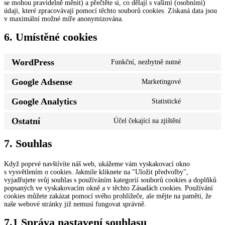
se mohou pravidelně měnit) a přečtěte si, co dělají s vašimi (osobními)
údaji, které zpracovávají pomocí těchto souborů cookies. Získaná data jsou
v maximální možné míře anonymizována.
6. Umístěné cookies
WordPress
Funkční, nezbytně nutné
Consent
to
Google Adsense
Marketingové
service
Consent
wordpress
to
Google Analytics
Statistické
service
Consent
google-
to
adsense
Ostatní
Účel čekající na zjištění
service
Consent
google-
to
analytics
service
7. Souhlas
ostatní
Když poprvé navštívíte náš web, ukážeme vám vyskakovací okno
s vysvětlením o cookies. Jakmile kliknete na "Uložit předvolby",
vyjadřujete svůj souhlas s používáním kategorií souborů cookies a doplňků
popsaných ve vyskakovacím okně a v těchto Zásadách cookies. Používání
cookies můžete zakázat pomocí svého prohlížeče, ale mějte na paměti, že
naše webové stránky již nemusí fungovat správně.
7.1 Správa nastavení souhlasu