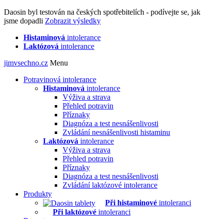
Daosin byl testován na českých spotřebitelích - podívejte se, jak
jsme dopadli
Zobrazit výsledky
Histaminová
intolerance
Laktózová
intolerance
jimvsechno.cz
Menu
Potravinová intolerance
Histaminová
intolerance
Výživa a strava
Přehled potravin
Příznaky
Diagnóza a test nesnášenlivosti
Zvládání nesnášenlivosti histaminu
Laktózová
intolerance
Výživa a strava
Přehled potravin
Příznaky
Diagnóza a test nesnášenlivosti
Zvládání laktózové intolerance
Produkty
Při histaminové
intoleranci
Při laktózové
intoleranci