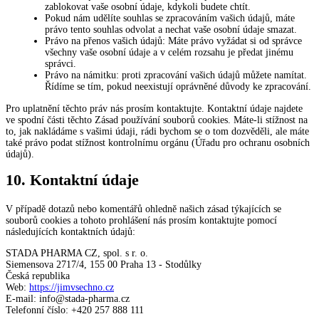
zablokovat vaše osobní údaje, kdykoli budete chtít.
Pokud nám udělíte souhlas se zpracováním vašich údajů, máte
právo tento souhlas odvolat a nechat vaše osobní údaje smazat.
Právo na přenos vašich údajů: Máte právo vyžádat si od správce
všechny vaše osobní údaje a v celém rozsahu je předat jinému
správci.
Právo na námitku: proti zpracování vašich údajů můžete namítat.
Řídíme se tím, pokud neexistují oprávněné důvody ke zpracování.
Pro uplatnění těchto práv nás prosím kontaktujte. Kontaktní údaje najdete
ve spodní části těchto Zásad používání souborů cookies. Máte-li stížnost na
to, jak nakládáme s vašimi údaji, rádi bychom se o tom dozvěděli, ale máte
také právo podat stížnost kontrolnímu orgánu (Úřadu pro ochranu osobních
údajů).
10. Kontaktní údaje
V případě dotazů nebo komentářů ohledně našich zásad týkajících se
souborů cookies a tohoto prohlášení nás prosím kontaktujte pomocí
následujících kontaktních údajů:
STADA PHARMA CZ, spol. s r. o.
Siemensova 2717/4, 155 00 Praha 13 - Stodůlky
Česká republika
Web:
https://jimvsechno.cz
E-mail:
info@
stada-pharma.cz
Telefonní číslo: +420 257 888 111